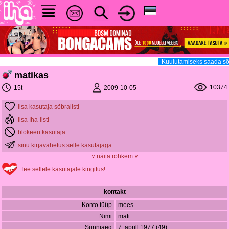
Kuulutamiseks saada sõ
matikas
10374
2009-10-05
15t
lisa kasutaja sõbralisti
lisa Iha-listi
blokeeri kasutaja
sinu kirjavahetus selle kasutajaga
˅ näita rohkem ˅
Tee sellele kasutajale kingitus!
kontakt
Konto tüüp
mees
Nimi
mati
Sünniaeg
7. aprill 1977 (49)