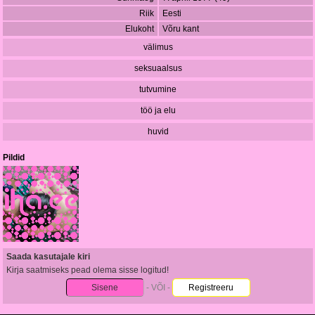
Riik
Eesti
Elukoht
Võru kant
välimus
seksuaalsus
tutvumine
töö ja elu
huvid
Pildid
Saada kasutajale kiri
Kirja saatmiseks pead olema sisse logitud!
Sisene
- VÕI -
Registreeru