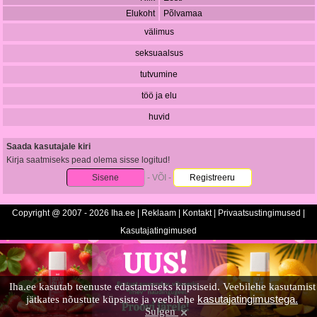
Elukoht
Põlvamaa
välimus
seksuaalsus
tutvumine
töö ja elu
huvid
Saada kasutajale kiri
Kirja saatmiseks pead olema sisse logitud!
Sisene
- VÕI -
Registreeru
Copyright @ 2007 - 2026 Iha.ee |
Reklaam
|
Kontakt
|
Privaatsustingimused
|
Kasutajatingimused
Iha.ee kasutab teenuste edastamiseks küpsiseid. Veebilehe kasutamist
kasutajatingimustega.
jätkates nõustute küpsiste ja veebilehe
Sulgen