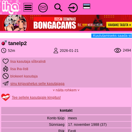
Kuulutamiseks saada sõ
tanelp2
2494
2026-01-21
52m
lisa kasutaja sõbralisti
lisa Iha-listi
blokeeri kasutaja
sinu kirjavahetus selle kasutajaga
˅ näita rohkem ˅
Tee sellele kasutajale kingitus!
kontakt
Konto tüüp
mees
Sünniaeg
17. november 1988 (37)
Riik
Eesti