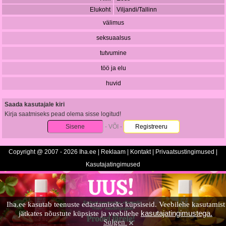
Elukoht
Viljandi/Tallinn
välimus
seksuaalsus
tutvumine
töö ja elu
huvid
Saada kasutajale kiri
Kirja saatmiseks pead olema sisse logitud!
Sisene
- VÕI -
Registreeru
Copyright @ 2007 - 2026 Iha.ee |
Reklaam
|
Kontakt
|
Privaatsustingimused
|
Kasutajatingimused
Iha.ee kasutab teenuste edastamiseks küpsiseid. Veebilehe kasutamist
kasutajatingimustega.
jätkates nõustute küpsiste ja veebilehe
Sulgen