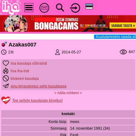
Kuulutamiseks saada sõ
Azakas007
847
2014-05-27
23t
lisa kasutaja sõbralisti
lisa Iha-listi
blokeeri kasutaja
sinu kirjavahetus selle kasutajaga
˅ näita rohkem ˅
Tee sellele kasutajale kingitus!
kontakt
Konto tüüp
mees
Sünniaeg
14. november 1991 (34)
Riik
Eesti