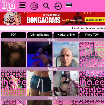
..trendi..kirjuta olen huvitat
TOP
Viimati lisatud
Hetkel online
Video TOP
Mehed
Naised
Paarid