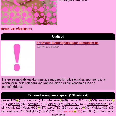
Kasutajaid 24h: 7841
Hetke VIP võistlus »»
Uudised
Erinevate teenusepakkujate eemaldamine
2026-07-17 14:00:00
Iha.ee eemaldab keskkonnast igasugused kingituste, raha, sponsorlust ja
weebiteenuseid reklaamivad kontod. Need ei ole kooskõlas Iha.ee
eesmärkidega.
Tänased sünnipäevalapsed (138 inimest)
proper123
(34)
snaprat
(31)
intensive
(40)
janza197300
(53)
eestikass
(31)
Agentus
(37)
armin25
(33)
xtryler
(47)
SMike555
(45)
Tammekas321
(29)
pinkypink
(29)
Vapsik999
(47)
pavel787
(36)
pumaguy
(41)
Mukikuki36
(39)
kauam2ngiv
(40)
Willytilly
(60)
Vilj123
(35)
impakz
(31)
mc105
(46)
Toomaxxx
(47)
orotrot
(48)
Suvakas111
(26)
Timetofly
(26)
mrlohh
(50)
Torepoiss39
(43)
... Kuva kõik ...