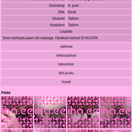
Sünniaeg
8. juuli
Riik
Eesti
Elukoht
Tallinn
Kodulinn
Tallinn
Lisainfo
Soov kohtuda paari või naisega. Üksikud mehed EI HUVITA.
välimus
seksuaalsus
tutvumine
töö ja elu
huvid
Pildid