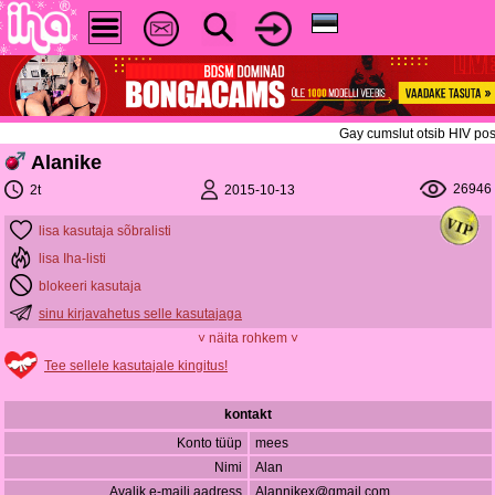
Gay cumslut otsib HIV posi
Alanike
26946
2015-10-13
2t
lisa kasutaja sõbralisti
lisa Iha-listi
blokeeri kasutaja
sinu kirjavahetus selle kasutajaga
˅ näita rohkem ˅
Tee sellele kasutajale kingitus!
kontakt
Konto tüüp
mees
Nimi
Alan
Avalik e-maili aadress
Alannikex@gmail.com