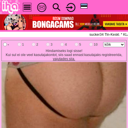
sucker34 Tln-Keskl. * 
-
1
2
3
4
5
10
Hindamiseks logi sisse!
Kui sul ei ole veel kasutajakontot, siis saad ennast kasutajaks registreerida,
vajutades siia.