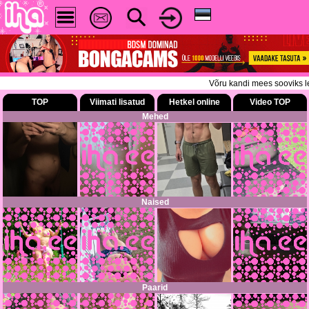
Võru kandi mees sooviks lei
TOP
Viimati lisatud
Hetkel online
Video TOP
Mehed
Naised
Paarid