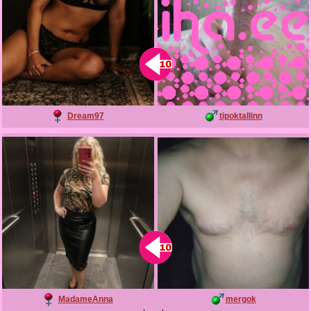
Dream97
tipoktallinn
MadameAnna
mergok