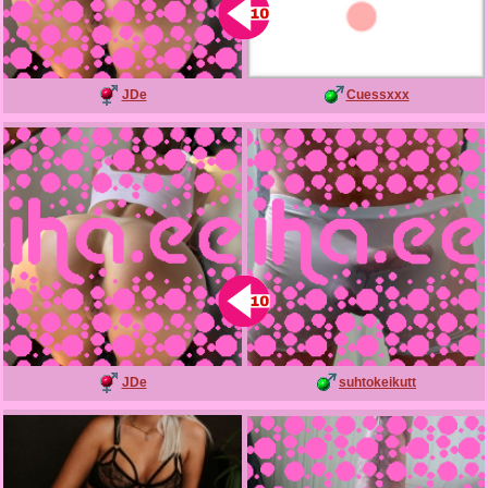
JDe
Cuessxxx
JDe
suhtokeikutt