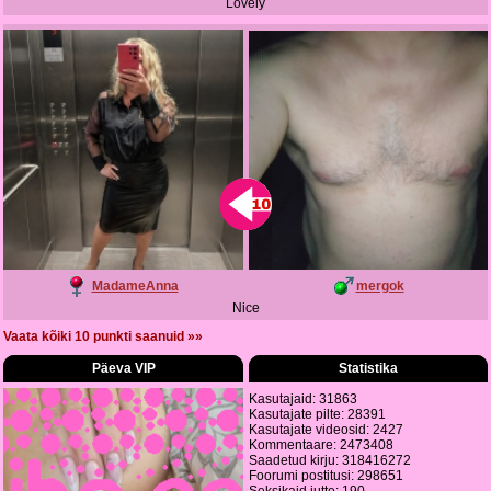
Lovely
MadameAnna
mergok
Nice
Vaata kõiki 10 punkti saanuid »»
Päeva VIP
Statistika
Kasutajaid: 31863
Kasutajate pilte: 28391
Kasutajate videosid: 2427
Kommentaare: 2473408
Saadetud kirju: 318416272
Foorumi postitusi: 298651