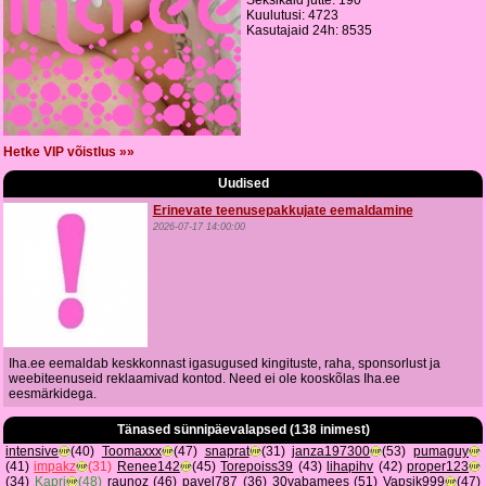
Seksikaid jutte: 190
Kuulutusi: 4723
Kasutajaid 24h: 8535
Hetke VIP võistlus »»
Uudised
Erinevate teenusepakkujate eemaldamine
2026-07-17 14:00:00
Iha.ee eemaldab keskkonnast igasugused kingituste, raha, sponsorlust ja
weebiteenuseid reklaamivad kontod. Need ei ole kooskõlas Iha.ee
eesmärkidega.
Tänased sünnipäevalapsed (138 inimest)
intensive
(40)
Toomaxxx
(47)
snaprat
(31)
janza197300
(53)
pumaguy
(41)
impakz
(31)
Renee142
(45)
Torepoiss39
(43)
lihapihv
(42)
proper123
(34)
Kapri
(48)
raunoz
(46)
pavel787
(36)
30vabamees
(51)
Vapsik999
(47)