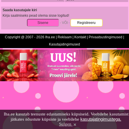
Saada kasutajale kiri
Kirja saatmiseks pead olema sisse logitud!
Sisene
- VÕI -
Registreeru
Copyright @ 2007 - 2026 Iha.ee |
Reklaam
|
Kontakt
|
Privaatsustingimused
|
Kasutajatingimused
Iha.ee kasutab teenuste edastamiseks küpsiseid. Veebilehe kasutamist
kasutajatingimustega.
jätkates nõustute küpsiste ja veebilehe
Sulgen