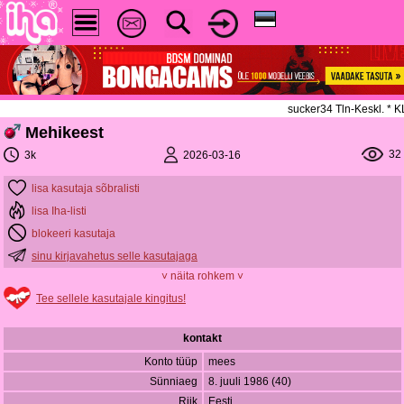
sucker34 Tln-Keskl. *
Mehikeest
32
2026-03-16
3k
lisa kasutaja sõbralisti
lisa Iha-listi
blokeeri kasutaja
sinu kirjavahetus selle kasutajaga
˅ näita rohkem ˅
Tee sellele kasutajale kingitus!
kontakt
Konto tüüp
mees
Sünniaeg
8. juuli 1986 (40)
Riik
Eesti