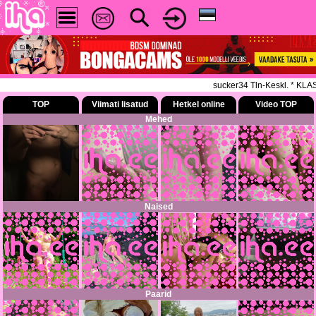
sucker34 Tln-Keskl. * KLA
TOP
Viimati lisatud
Hetkel online
Video TOP
Mehed
Naised
Paarid