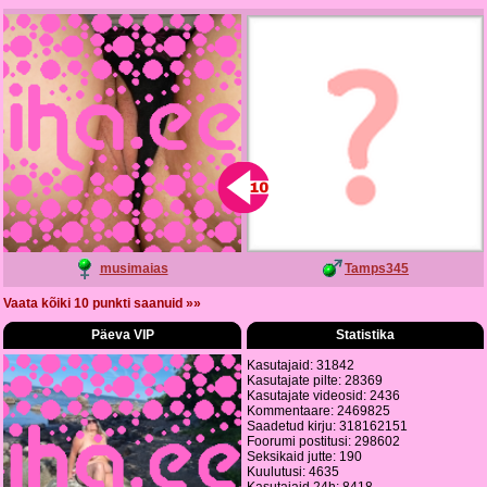
musimaias
Tamps345
Vaata kõiki 10 punkti saanuid »»
Päeva VIP
Statistika
Kasutajaid: 31842
Kasutajate pilte: 28369
Kasutajate videosid: 2436
Kommentaare: 2469825
Saadetud kirju: 318162151
Foorumi postitusi: 298602
Seksikaid jutte: 190
Kuulutusi: 4635