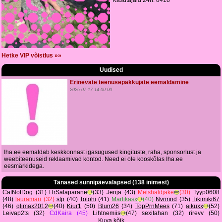
Kasutajaid 24h: 8418
Hetke VIP võistlus »»
Uudised
Erinevate teenusepakkujate eemaldamine
2026-07-17 14:00:00
Iha.ee eemaldab keskkonnast igasugused kingituste, raha, sponsorlust ja
weebiteenuseid reklaamivad kontod. Need ei ole kooskõlas Iha.ee
eesmärkidega.
Tänased sünnipäevalapsed (138 inimest)
CatNotDog
(31)
HrSalaparane
(33)
Jenja
(43)
Metshaldjake
(30)
Tyyp0608
(48)
lauramari
(32)
stp
(40)
Totohi
(41)
Martikasx
(40)
Nvrmnd
(35)
Tikimiki67
(46)
qlimax2012
(40)
Kiur1
(50)
Blum26
(34)
TopPrnMees
(71)
aikuxx
(52)
Leivap2ts
(32)
CdKaira
(45)
Lihtnemiis
(47)
sexitahan
(32)
rirevv
(50)
Klemmmmm
(34)
Race11
(36)
Maut
(36)
PrivateXXX
(46)
Denisbarta1
(36)
... Kuva kõik ...