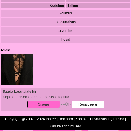
Kodulinn
Tallinn
välimus
seksuaalsus
tutvumine
huvid
Pildid
Saada kasutajale kiri
Kirja saatmiseks pead olema sisse logitud!
Sisene
- VÕI -
Registreeru
Copyright @ 2007 - 2026 Iha.ee |
Reklaam
|
Kontakt
|
Privaatsustingimused
|
Kasutajatingimused