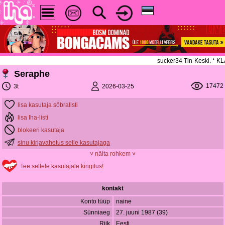
sucker34 Tln-Keskl. * 
Seraphe
17472
2026-03-25
3t
lisa kasutaja sõbralisti
lisa Iha-listi
blokeeri kasutaja
sinu kirjavahetus selle kasutajaga
˅ näita rohkem ˅
Tee sellele kasutajale kingitus!
kontakt
Konto tüüp
naine
Sünniaeg
27. juuni 1987 (39)
Riik
Eesti