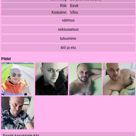
Riik
Eesti
Kodulinn
Võru
välimus
seksuaalsus
tutvumine
töö ja elu
Pildid
Saada kasutajale kiri