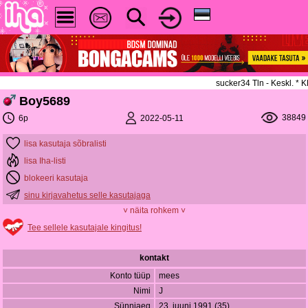
sucker34 Tln - Keskl. *
Boy5689
38849
2022-05-11
6p
lisa kasutaja sõbralisti
lisa Iha-listi
blokeeri kasutaja
sinu kirjavahetus selle kasutajaga
˅ näita rohkem ˅
Tee sellele kasutajale kingitus!
kontakt
Konto tüüp
mees
Nimi
J
Sünniaeg
23. juuni 1991 (35)