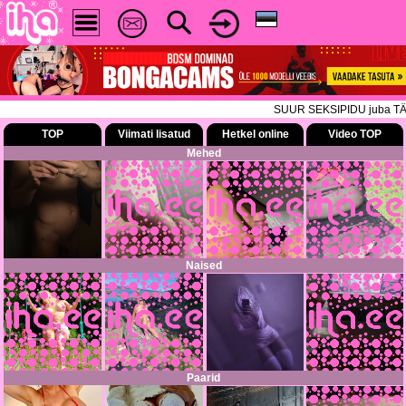
SUUR SEKSIPIDU juba TÄNA! Tul
TOP
Viimati lisatud
Hetkel online
Video TOP
Mehed
Naised
Paarid