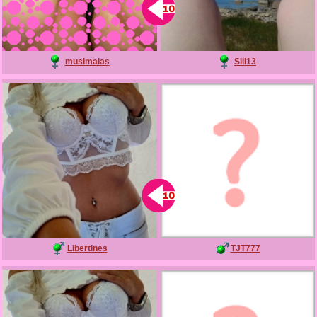
musimaias
Siil13
Libertines
TJT777