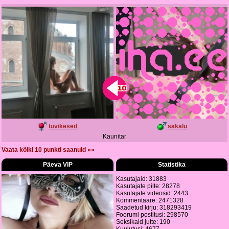
tuvikesed
sakalu
Kaunitar
Vaata kõiki 10 punkti saanuid »»
Päeva VIP
Statistika
Kasutajaid: 31883
Kasutajate pilte: 28278
Kasutajate videosid: 2443
Kommentaare: 2471328
Saadetud kirju: 318293419
Foorumi postitusi: 298570
Seksikaid jutte: 190