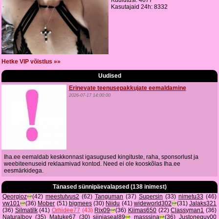
Kuulutusi: 4677
Kasutajaid 24h: 8332
Hetke VIP võistlus »»
Uudised
Erinevate teenusepakkujate eemaldamine
2026-07-17 14:00:00
Iha.ee eemaldab keskkonnast igasugused kingituste, raha, sponsorlust ja
weebiteenuseid reklaamivad kontod. Need ei ole kooskõlas Iha.ee
eesmärkidega.
Tänased sünnipäevalapsed (138 inimest)
Qeorgioz
(42)
meestutvus2
(62)
Tanguman
(37)
Supersin
(33)
nimetu33
(46)
vw101
(36)
Mober
(51)
bigmees
(30)
Niidu
(41)
wideworld302
(31)
Jalaks321
(36)
Silmatilk
(41)
Orhidee77
(43)
Rix09
(36)
Kiimas650
(22)
Classyman1
(36)
Naturalboy
(35)
Matuke67
(30)
siinjaseal89
masssina
(36)
Justoneguy00