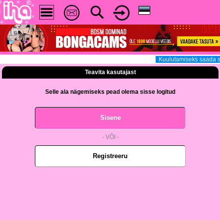
Kuulutamiseks saada s
Teavita kasutajast
Selle ala nägemiseks pead olema sisse logitud
Sisene
- VÕI -
Registreeru