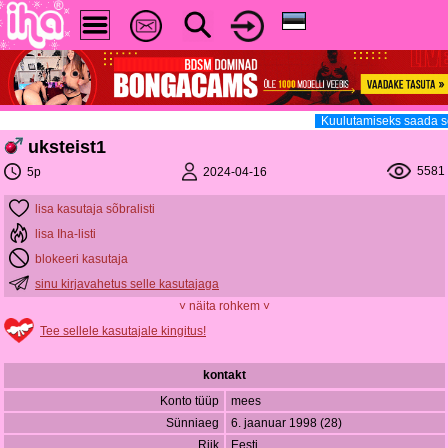
Kuulutamiseks saada sõ
uksteist1
5581
2024-04-16
5p
lisa kasutaja sõbralisti
lisa Iha-listi
blokeeri kasutaja
sinu kirjavahetus selle kasutajaga
˅ näita rohkem ˅
Tee sellele kasutajale kingitus!
kontakt
Konto tüüp
mees
Sünniaeg
6. jaanuar 1998 (28)
Riik
Eesti