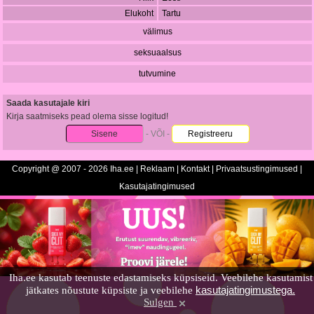
Elukoht
Tartu
välimus
seksuaalsus
tutvumine
Saada kasutajale kiri
Kirja saatmiseks pead olema sisse logitud!
Sisene
- VÕI -
Registreeru
Copyright @ 2007 - 2026 Iha.ee |
Reklaam
|
Kontakt
|
Privaatsustingimused
|
Kasutajatingimused
Iha.ee kasutab teenuste edastamiseks küpsiseid. Veebilehe kasutamist
kasutajatingimustega.
jätkates nõustute küpsiste ja veebilehe
Sulgen