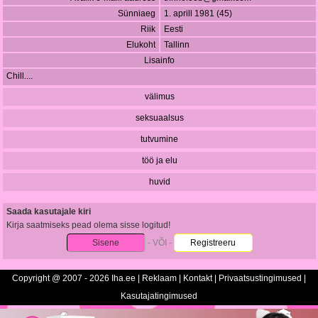
Sünniaeg
1. aprill 1981 (45)
Riik
Eesti
Elukoht
Tallinn
Lisainfo
Chill....
välimus
seksuaalsus
tutvumine
töö ja elu
huvid
Saada kasutajale kiri
Kirja saatmiseks pead olema sisse logitud!
Sisene
- VÕI -
Registreeru
Copyright @ 2007 - 2026 Iha.ee |
Reklaam
|
Kontakt
|
Privaatsustingimused
|
Kasutajatingimused