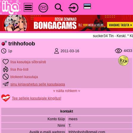
sucker34 Tln - Keskl. *
trihhofoob
4433
2011-03-16
1p
lisa kasutaja sõbralisti
lisa Iha-listi
blokeeri kasutaja
sinu kirjavahetus selle kasutajaga
˅ näita rohkem ˅
Tee sellele kasutajale kingitus!
kontakt
Konto tüüp
mees
Nimi
T.
Avalik e-maili aadress
trihhofoob@gmail.com