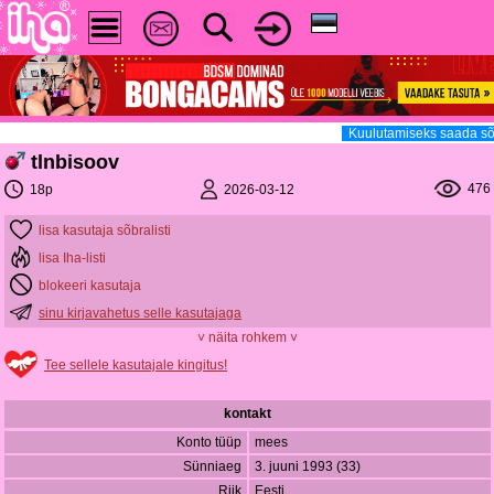
Kuulutamiseks saada sõ
tlnbisoov
476
2026-03-12
18p
lisa kasutaja sõbralisti
lisa Iha-listi
blokeeri kasutaja
sinu kirjavahetus selle kasutajaga
˅ näita rohkem ˅
Tee sellele kasutajale kingitus!
kontakt
Konto tüüp
mees
Sünniaeg
3. juuni 1993 (33)
Riik
Eesti