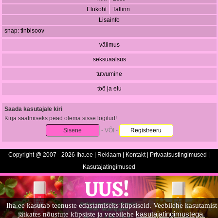
Elukoht
Tallinn
Lisainfo
snap: tlnbisoov
välimus
seksuaalsus
tutvumine
töö ja elu
Saada kasutajale kiri
Kirja saatmiseks pead olema sisse logitud!
Sisene
- VÕI -
Registreeru
Copyright @ 2007 - 2026 Iha.ee |
Reklaam
|
Kontakt
|
Privaatsustingimused
|
Kasutajatingimused
Iha.ee kasutab teenuste edastamiseks küpsiseid. Veebilehe kasutamist
kasutajatingimustega.
jätkates nõustute küpsiste ja veebilehe