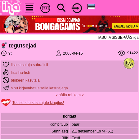
TASUTA SISSEPÄÄS igal ree
tegutsejad
91422
2008-04-15
9t
lisa kasutaja sõbralisti
lisa Iha-listi
blokeeri kasutaja
sinu kirjavahetus selle kasutajaga
˅ näita rohkem ˅
Tee sellele kasutajale kingitus!
kontakt
Konto tüüp
paar
Sünniaeg
21. detsember 1974 (51)
Riik
Eesti