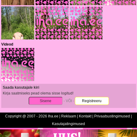
Videod
Saada kasutajale kiri
Kirja saatmiseks pead olema sisse logitud!
Sisene
- VÕI -
Registreeru
Copyright @ 2007 - 2026 Iha.ee |
Reklaam
|
Kontakt
|
Privaatsustingimused
|
Kasutajatingimused