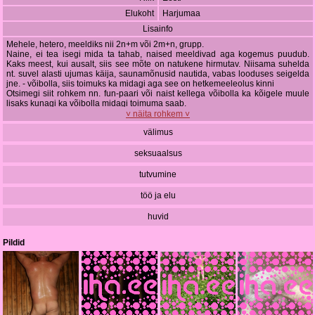
Elukoht
Harjumaa
Lisainfo
Mehele, hetero, meeldiks nii 2n+m või 2m+n, grupp.
Naine, ei tea isegi mida ta tahab, naised meeldivad aga kogemus puudub.
Kaks meest, kui ausalt, siis see mõte on natukene hirmutav. Niisama suhelda
nt. suvel alasti ujumas käija, saunamõnusid nautida, vabas looduses seigelda
jne. - võibolla, siis toimuks ka midagi aga see on hetkemeeleolus kinni
Otsimegi siit rohkem nn. fun-paari või naist kellega võibolla ka kõigele muule
lisaks kunagi ka võibolla midagi toimuma saab.
˅ näita rohkem ˅
välimus
seksuaalsus
tutvumine
töö ja elu
huvid
Pildid