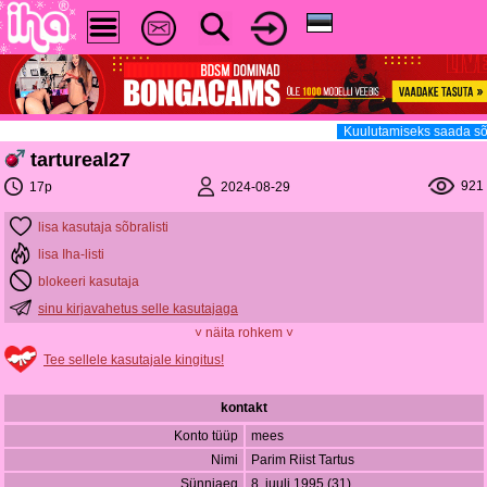
Kuulutamiseks saada sõ
tartureal27
921
2024-08-29
17p
lisa kasutaja sõbralisti
lisa Iha-listi
blokeeri kasutaja
sinu kirjavahetus selle kasutajaga
˅ näita rohkem ˅
Tee sellele kasutajale kingitus!
kontakt
Konto tüüp
mees
Nimi
Parim Riist Tartus
Sünniaeg
8. juuli 1995 (31)