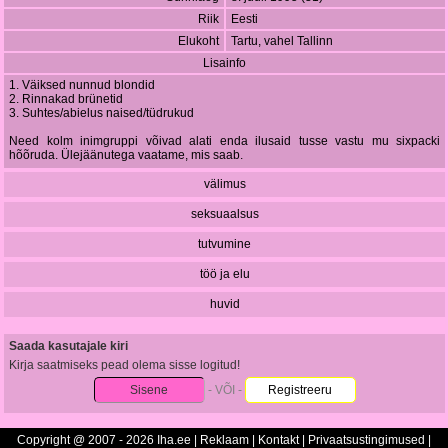
Riik
Eesti
Elukoht
Tartu, vahel Tallinn
Lisainfo
1. Väiksed nunnud blondid
2. Rinnakad brünetid
3. Suhtes/abielus naised/tüdrukud
Need kolm inimgruppi võivad alati enda ilusaid tusse vastu mu sixpacki
hõõruda. Ülejäänutega vaatame, mis saab.
välimus
seksuaalsus
tutvumine
töö ja elu
huvid
Saada kasutajale kiri
Kirja saatmiseks pead olema sisse logitud!
Sisene
- VÕI -
Registreeru
Copyright @ 2007 - 2026 Iha.ee |
Reklaam
|
Kontakt
|
Privaatsustingimused
|