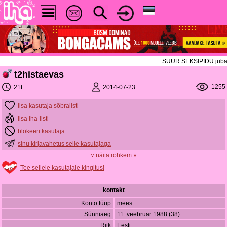
SUUR SEKSIPIDU juba TÄN
t2histaevas
1255
2014-07-23
21t
lisa kasutaja sõbralisti
lisa Iha-listi
blokeeri kasutaja
sinu kirjavahetus selle kasutajaga
˅ näita rohkem ˅
Tee sellele kasutajale kingitus!
kontakt
Konto tüüp
mees
Sünniaeg
11. veebruar 1988 (38)
Riik
Eesti