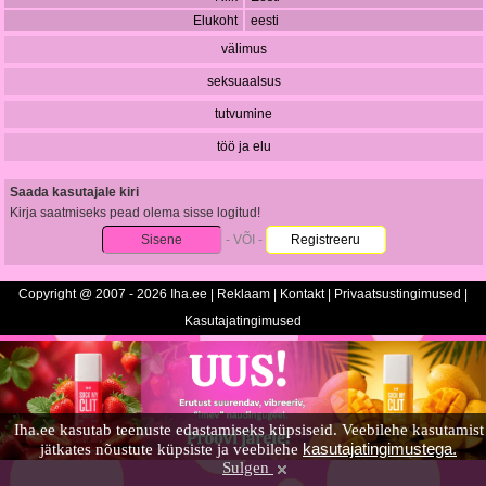
Elukoht
eesti
välimus
seksuaalsus
tutvumine
töö ja elu
Saada kasutajale kiri
Kirja saatmiseks pead olema sisse logitud!
Sisene
- VÕI -
Registreeru
Copyright @ 2007 - 2026 Iha.ee |
Reklaam
|
Kontakt
|
Privaatsustingimused
|
Kasutajatingimused
Iha.ee kasutab teenuste edastamiseks küpsiseid. Veebilehe kasutamist
kasutajatingimustega.
jätkates nõustute küpsiste ja veebilehe
Sulgen