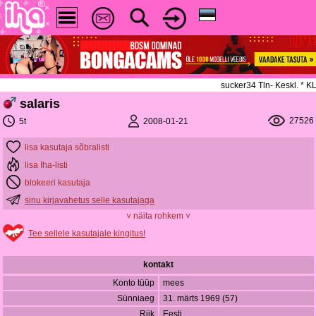
sucker34 Tln- Keskl. * 
salaris
27526
2008-01-21
5t
lisa kasutaja sõbralisti
lisa Iha-listi
blokeeri kasutaja
sinu kirjavahetus selle kasutajaga
˅ näita rohkem ˅
Tee sellele kasutajale kingitus!
kontakt
Konto tüüp
mees
Sünniaeg
31. märts 1969 (57)
Riik
Eesti