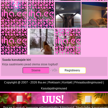
Saada kasutajale kiri
Kirja saatmiseks pead olema sisse logitud!
Sisene
- VÕI -
Registreeru
Copyright @ 2007 - 2026 Iha.ee |
Reklaam
|
Kontakt
|
Privaatsustingimused
|
Kasutajatingimused
Iha.ee kasutab teenuste edastamiseks küpsiseid. Veebilehe kasutamist