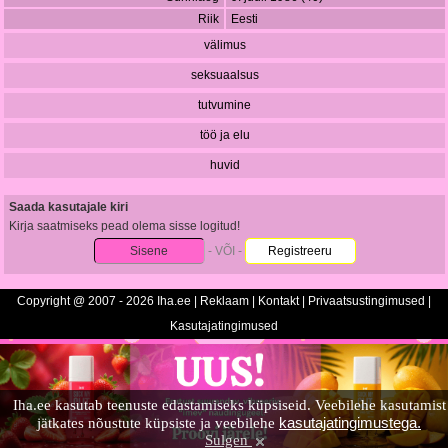
Riik
Eesti
välimus
seksuaalsus
tutvumine
töö ja elu
huvid
Saada kasutajale kiri
Kirja saatmiseks pead olema sisse logitud!
Sisene
- VÕI -
Registreeru
Copyright @ 2007 - 2026 Iha.ee |
Reklaam
|
Kontakt
|
Privaatsustingimused
|
Kasutajatingimused
Iha.ee kasutab teenuste edastamiseks küpsiseid. Veebilehe kasutamist
kasutajatingimustega.
jätkates nõustute küpsiste ja veebilehe
Sulgen