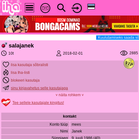
Kuulutamiseks saada sõ
salajanek
2885
2018-02-01
10t
lisa kasutaja sõbralisti
lisa Iha-listi
blokeeri kasutaja
sinu kirjavahetus selle kasutajaga
˅ näita rohkem ˅
Tee sellele kasutajale kingitus!
kontakt
Konto tüüp
mees
Nimi
Janek
Sünniaeg
9. juuli 1986 (40)