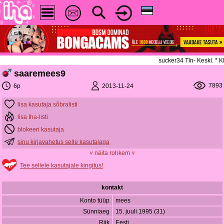
sucker34 Tln- Keskl. *
saaremees9
7893
2013-11-24
6p
lisa kasutaja sõbralisti
lisa Iha-listi
blokeeri kasutaja
sinu kirjavahetus selle kasutajaga
˅ näita rohkem ˅
Tee sellele kasutajale kingitus!
kontakt
Konto tüüp
mees
Sünniaeg
15. juuli 1995 (31)
Riik
Eesti