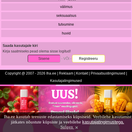
välimus
seksuaalsus
tutvumine
huvid
Saada kasutajale kiri
Kirja saatmiseks pead olema sisse logitud!
Sisene
- VÕI -
Registreeru
Copyright @ 2007 - 2026 Iha.ee |
Reklaam
|
Kontakt
|
Privaatsustingimused
|
Kasutajatingimused
Iha.ee kasutab teenuste edastamiseks küpsiseid. Veebilehe kasutamist
kasutajatingimustega.
jätkates nõustute küpsiste ja veebilehe
Sulgen