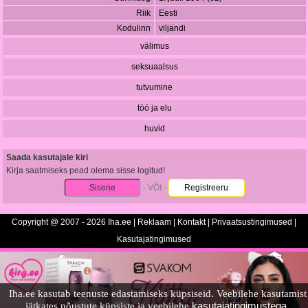
Riik
Eesti
Kodulinn
viljandi
välimus
seksuaalsus
tutvumine
töö ja elu
huvid
Saada kasutajale kiri
Kirja saatmiseks pead olema sisse logitud!
Sisene
- VÕI -
Registreeru
Copyright @ 2007 - 2026 Iha.ee |
Reklaam
|
Kontakt
|
Privaatsustingimused
|
Kasutajatingimused
Iha.ee kasutab teenuste edastamiseks küpsiseid. Veebilehe kasutamist
kasutajatingimustega.
jätkates nõustute küpsiste ja veebilehe