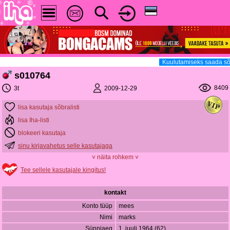
Kuulutamiseks saada sõ
s010764
8409
2009-12-29
3t
lisa kasutaja sõbralisti
lisa Iha-listi
blokeeri kasutaja
sinu kirjavahetus selle kasutajaga
˅ näita rohkem ˅
Tee sellele kasutajale kingitus!
kontakt
Konto tüüp
mees
Nimi
marks
Sünniaeg
1. juuli 1964 (62)