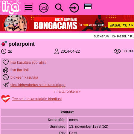
sucker34 Tln- Keskl. * 
polarpoint
38193
2014-04-22
2p
lisa kasutaja sõbralisti
lisa Iha-listi
blokeeri kasutaja
sinu kirjavahetus selle kasutajaga
˅ näita rohkem ˅
Tee sellele kasutajale kingitus!
kontakt
Konto tüüp
mees
Sünniaeg
13. november 1973 (52)
Riik
Eesti