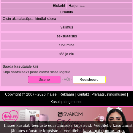
Elukoht
Harjumaa
Lisainfo
Otsin akt salasõpra, kindlat sõpra
välimus
seksuaalsus
tutvumine
töö ja elu
Saada kasutajale kiri
Kirja saatmiseks pead olema sisse logitud!
Sisene
- VÕI -
Registreeru
Copyright @ 2007 - 2026 Iha.ee |
Reklaam
|
Kontakt
|
Privaatsustingimused
|
Kasutajatingimused
Iha.ee kasutab teenuste edastamiseks küpsiseid. Veebilehe kasutamist
kasutajatingimustega.
jätkates nõustute küpsiste ja veebilehe