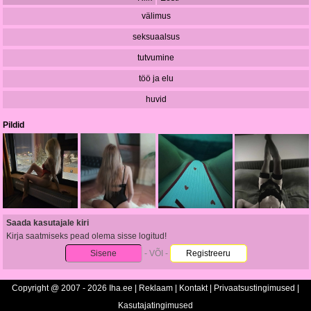
välimus
seksuaalsus
tutvumine
töö ja elu
huvid
Pildid
Saada kasutajale kiri
Kirja saatmiseks pead olema sisse logitud!
Sisene
- VÕI -
Registreeru
Copyright @ 2007 - 2026 Iha.ee |
Reklaam
|
Kontakt
|
Privaatsustingimused
|
Kasutajatingimused