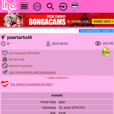
Kuulutamiseks saada sõ
paartartu45
101745
2023-09-03
2t
lisa kasutaja sõbralisti
lisa Iha-listi
blokeeri kasutaja
sinu kirjavahetus selle kasutajaga
˅ näita rohkem ˅
Tee sellele kasutajale kingitus!
kontakt
Konto tüüp
paar
Sünniaeg
10. juuni 1979 (47)
Riik
Eesti