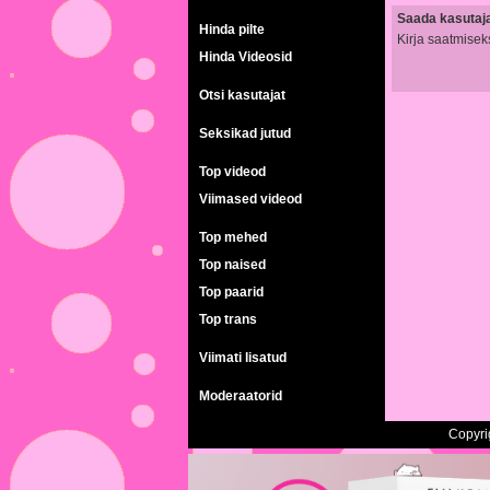
Saada kasutajal
Hinda pilte
Kirja saatmisek
Hinda Videosid
Otsi kasutajat
Seksikad jutud
Top videod
Viimased videod
Top mehed
Top naised
Top paarid
Top trans
Viimati lisatud
Moderaatorid
Copyri