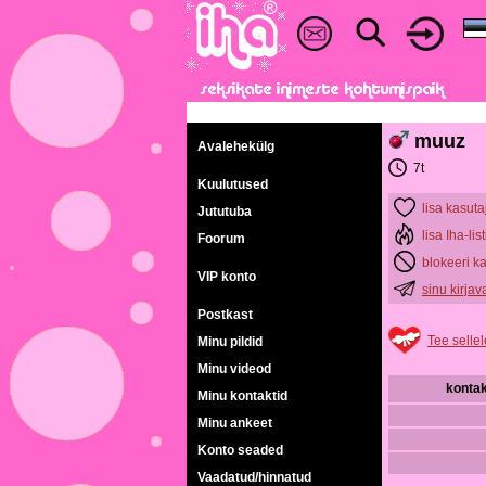
muuz
Avalehekülg
7t
Kuulutused
lisa kasuta
Jututuba
lisa Iha-list
Foorum
blokeeri k
VIP konto
sinu kirja
Postkast
Tee sellel
Minu pildid
Minu videod
kontak
Minu kontaktid
Minu ankeet
Konto seaded
Vaadatud/hinnatud