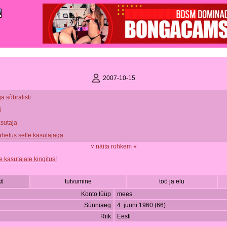
2007-10-15
ja sõbralisti
i
asutaja
vahetus selle kasutajaga
˅ näita rohkem ˅
e kasutajale kingitus!
t
tutvumine
töö ja elu
Konto tüüp
mees
Sünniaeg
4. juuni 1960 (66)
Riik
Eesti