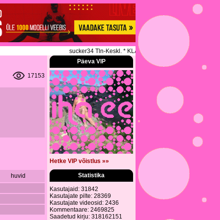
sucker34 Tln-Keskl. * KLASSIKALINE * SPORDIMASSAA
Päeva VIP
17153
Hetke VIP võistlus »»
Statistika
huvid
Kasutajaid: 31842
Kasutajate pilte: 28369
Kasutajate videosid: 2436
Kommentaare: 2469825
Saadetud kirju: 318162151