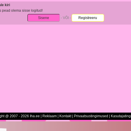
e kiri
s pead olema sisse logitud!
Sisene
- VÕI -
Registreeru
ght @ 2007 - 2026 Iha.ee |
Reklaam
|
Kontakt
|
Privaatsustingimused
|
Kasutajatin