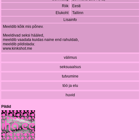
Riik
Eesti
Elukoht
Tallinn
Lisainfo
Meeldib kõik mis põnev.
Meeldivad seksi hääled,
meeldib vaadata kuidas naine end rahuldab,
meeldib pildistada:
www.kinkshot.me
välimus
seksuaalsus
tutvumine
töö ja elu
huvid
Pildid