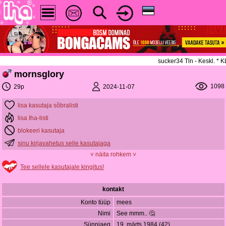
sucker34 Tln - Keskl. *
mornsglory
1098
2024-11-07
29p
lisa kasutaja sõbralisti
lisa Iha-listi
blokeeri kasutaja
sinu kirjavahetus selle kasutajaga
˅ näita rohkem ˅
Tee sellele kasutajale kingitus!
kontakt
Konto tüüp
mees
Nimi
See mmm.. 🤔
Sünniaeg
19. märts 1984 (42)