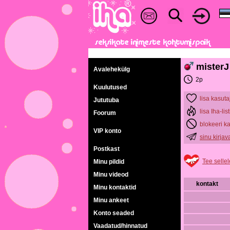
misterJ
Avalehekülg
2p
Kuulutused
lisa kasuta
Jututuba
lisa Iha-list
Foorum
blokeeri k
VIP konto
sinu kirja
Postkast
Tee sellel
Minu pildid
Minu videod
kontakt
Minu kontaktid
Minu ankeet
Konto seaded
Vaadatud/hinnatud