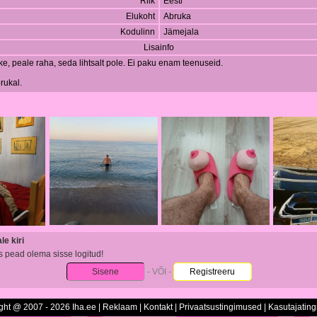
Riik
Eesti
Elukoht
Abruka
Kodulinn
Jämejala
Lisainfo
ke, peale raha, seda lihtsalt pole. Ei paku enam teenuseid.
rukal.
e kiri
s pead olema sisse logitud!
Sisene
- VÕI -
Registreeru
ght @ 2007 - 2026 Iha.ee |
Reklaam
|
Kontakt
|
Privaatsustingimused
|
Kasutajatin