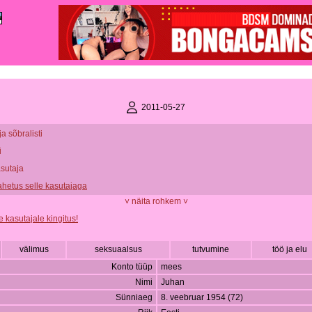
2011-05-27
ja sõbralisti
i
asutaja
vahetus selle kasutajaga
˅ näita rohkem ˅
e kasutajale kingitus!
välimus
seksuaalsus
tutvumine
töö ja elu
Konto tüüp
mees
Nimi
Juhan
Sünniaeg
8. veebruar 1954 (72)