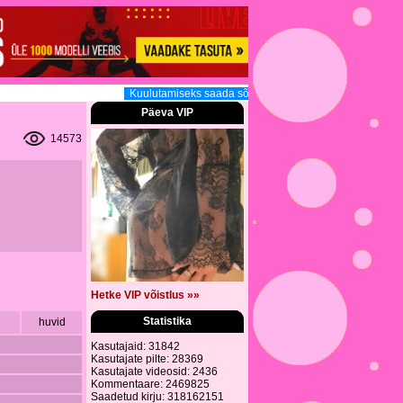
Kuulutamiseks saada sõnum (3.30 EUR, 160tm, 12h) sis
Päeva VIP
14573
Hetke VIP võistlus »»
Statistika
huvid
Kasutajaid: 31842
Kasutajate pilte: 28369
Kasutajate videosid: 2436
Kommentaare: 2469825
Saadetud kirju: 318162151