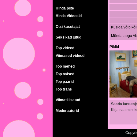
Hinda pilte
Hinda Videosid
Otsi kasutajat
Küsida võib kõi
Mõnda aega Ab
Seksikad jutud
Pildid
Top videod
Viimased videod
Top mehed
Top naised
Top paarid
Top trans
Viimati lisatud
Saada kasutajal
Kirja saatmisek
Moderaatorid
Copyri