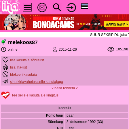
SUUR SEKSIPIDU juba TÄNA!
meiekoos87
105198
2015-11-26
online
lisa kasutaja sõbralisti
lisa Iha-listi
blokeeri kasutaja
sinu kirjavahetus selle kasutajaga
˅ näita rohkem ˅
Tee sellele kasutajale kingitus!
kontakt
Konto tüüp
paar
Sünniaeg
8. detsember 1992 (33)
Riik
Eesti