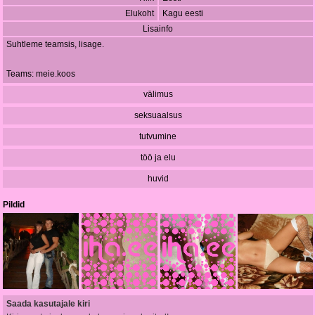
Elukoht
Kagu eesti
Lisainfo
Suhtleme teamsis, lisage.
Teams: meie.koos
välimus
seksuaalsus
tutvumine
töö ja elu
huvid
Pildid
Saada kasutajale kiri