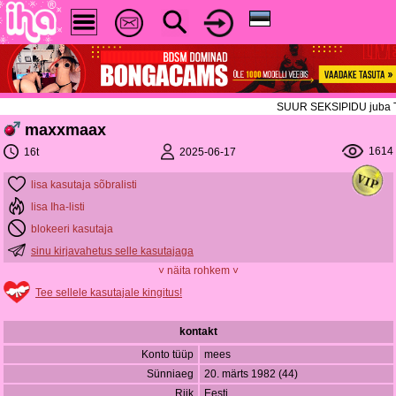
SUUR SEKSIPIDU juba TÄNA
maxxmaax
1614
2025-06-17
16t
lisa kasutaja sõbralisti
lisa Iha-listi
blokeeri kasutaja
sinu kirjavahetus selle kasutajaga
˅ näita rohkem ˅
Tee sellele kasutajale kingitus!
kontakt
Konto tüüp
mees
Sünniaeg
20. märts 1982 (44)
Riik
Eesti