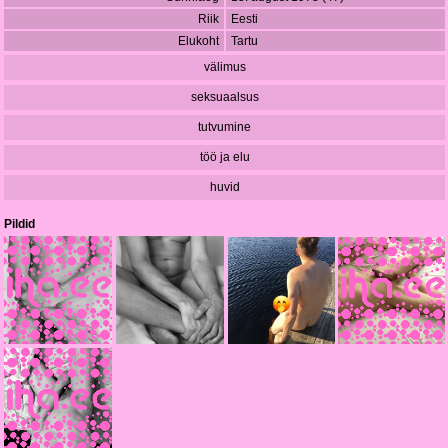
Riik
Eesti
Elukoht
Tartu
välimus
seksuaalsus
tutvumine
töö ja elu
huvid
Pildid