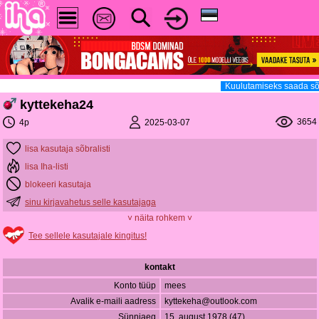
Kuulutamiseks saada sõn
kyttekeha24
3654
2025-03-07
4p
lisa kasutaja sõbralisti
lisa Iha-listi
blokeeri kasutaja
sinu kirjavahetus selle kasutajaga
˅ näita rohkem ˅
Tee sellele kasutajale kingitus!
kontakt
Konto tüüp
mees
Avalik e-maili aadress
kyttekeha@outlook.com
Sünniaeg
15. august 1978 (47)