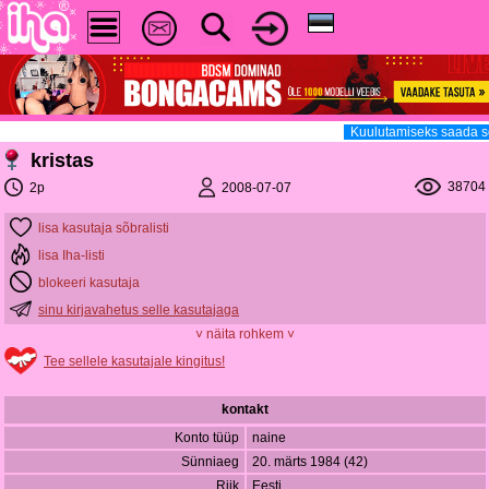
Kuulutamiseks saada s
kristas
38704
2008-07-07
2p
lisa kasutaja sõbralisti
lisa Iha-listi
blokeeri kasutaja
sinu kirjavahetus selle kasutajaga
˅ näita rohkem ˅
Tee sellele kasutajale kingitus!
kontakt
Konto tüüp
naine
Sünniaeg
20. märts 1984 (42)
Riik
Eesti