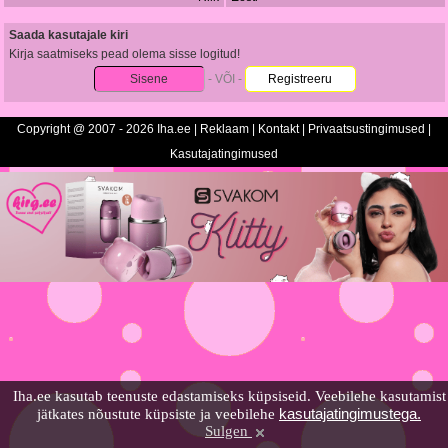
Saada kasutajale kiri
Kirja saatmiseks pead olema sisse logitud!
Sisene
- VÕI -
Registreeru
Copyright @ 2007 - 2026 Iha.ee |
Reklaam
|
Kontakt
|
Privaatsustingimused
|
Kasutajatingimused
Iha.ee kasutab teenuste edastamiseks küpsiseid. Veebilehe kasutamist
kasutajatingimustega.
jätkates nõustute küpsiste ja veebilehe
Sulgen