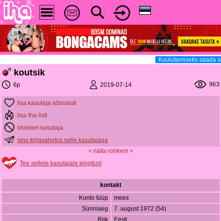
Kuulutamiseks saada s
koutsik
963
2019-07-14
6p
lisa kasutaja sõbralisti
lisa Iha-listi
blokeeri kasutaja
sinu kirjavahetus selle kasutajaga
˅ näita rohkem ˅
Tee sellele kasutajale kingitus!
kontakt
Konto tüüp
mees
Sünniaeg
7. august 1972 (54)
Riik
Eesti