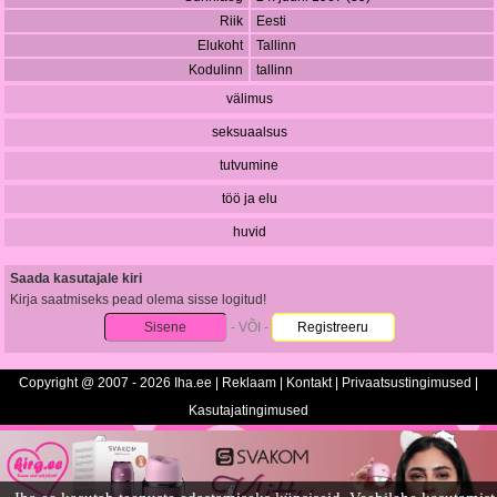
Riik
Eesti
Elukoht
Tallinn
Kodulinn
tallinn
välimus
seksuaalsus
tutvumine
töö ja elu
huvid
Saada kasutajale kiri
Kirja saatmiseks pead olema sisse logitud!
Sisene
- VÕI -
Registreeru
Copyright @ 2007 - 2026 Iha.ee |
Reklaam
|
Kontakt
|
Privaatsustingimused
|
Kasutajatingimused