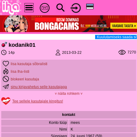
Kuulutamiseks saada sõ
kodanik01
7270
2013-03-22
14p
lisa kasutaja sõbralisti
lisa Iha-listi
blokeeri kasutaja
sinu kirjavahetus selle kasutajaga
˅ näita rohkem ˅
Tee sellele kasutajale kingitus!
kontakt
Konto tüüp
mees
Nimi
K
Sünniaeg
24. juuni 1967 (59)