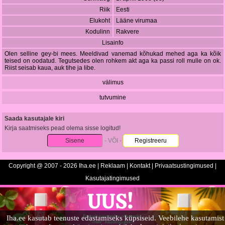
Riik
Eesti
Elukoht
Lääne virumaa
Kodulinn
Rakvere
Lisainfo
Olen selline gey-bi mees. Meeldivad vanemad kõhukad mehed aga ka kõik
teised on oodatud. Tegutsedes olen rohkem akt aga ka passi roll mulle on ok.
Riist seisab kaua, auk tihe ja libe.
välimus
tutvumine
Saada kasutajale kiri
Kirja saatmiseks pead olema sisse logitud!
Sisene
- VÕI -
Registreeru
Copyright @ 2007 - 2026 Iha.ee |
Reklaam
|
Kontakt
|
Privaatsustingimused
|
Kasutajatingimused
Iha.ee kasutab teenuste edastamiseks küpsiseid. Veebilehe kasutamist