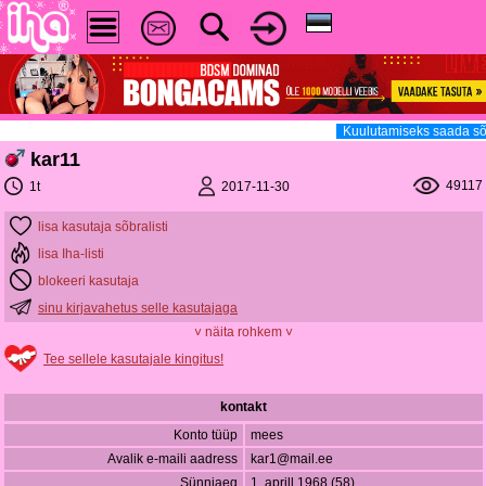
Kuulutamiseks saada sõ
kar11
49117
2017-11-30
1t
lisa kasutaja sõbralisti
lisa Iha-listi
blokeeri kasutaja
sinu kirjavahetus selle kasutajaga
˅ näita rohkem ˅
Tee sellele kasutajale kingitus!
kontakt
Konto tüüp
mees
Avalik e-maili aadress
kar1@mail.ee
Sünniaeg
1. aprill 1968 (58)