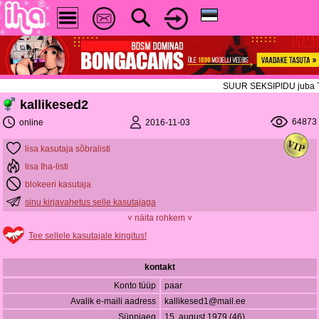
SUUR SEKSIPIDU juba TÄNA!
kallikesed2
64873
2016-11-03
online
lisa kasutaja sõbralisti
lisa Iha-listi
blokeeri kasutaja
sinu kirjavahetus selle kasutajaga
˅ näita rohkem ˅
Tee sellele kasutajale kingitus!
kontakt
Konto tüüp
paar
Avalik e-maili aadress
kallikesed1@mail.ee
Sünniaeg
15. august 1979 (46)