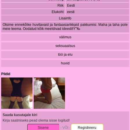
Riik
Eesti
Elukoht
eesti
Lisainfo
Otsime ennekõike huvitavaid ja fantaasiarikkaid pakkumisi. Maha ja taha pole
meie teema. Oodatud kõik meeldivad ideedðŸ˜‰
välimus
seksuaalsus
töö ja elu
huvid
Pildid
Saada kasutajale kiri
Kirja saatmiseks pead olema sisse logitud!
Sisene
- VÕI -
Registreeru