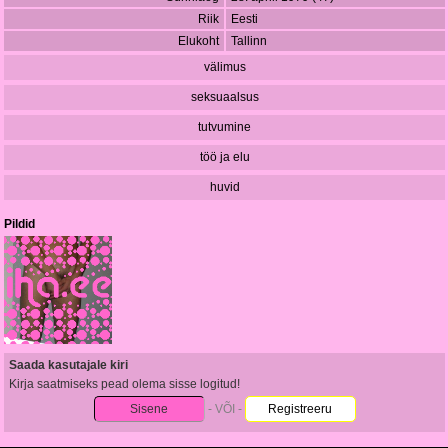
Riik
Eesti
Elukoht
Tallinn
välimus
seksuaalsus
tutvumine
töö ja elu
huvid
Pildid
Saada kasutajale kiri
Kirja saatmiseks pead olema sisse logitud!
Sisene
- VÕI -
Registreeru