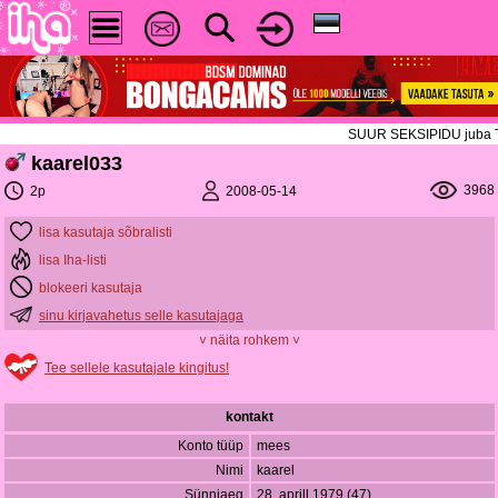
SUUR SEKSIPIDU juba TÄNA!
kaarel033
3968
2008-05-14
2p
lisa kasutaja sõbralisti
lisa Iha-listi
blokeeri kasutaja
sinu kirjavahetus selle kasutajaga
˅ näita rohkem ˅
Tee sellele kasutajale kingitus!
kontakt
Konto tüüp
mees
Nimi
kaarel
Sünniaeg
28. aprill 1979 (47)