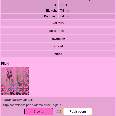
Riik
Eesti
Elukoht
Tallinn
Kodulinn
Tallinn
välimus
seksuaalsus
tutvumine
töö ja elu
huvid
Pildid
Saada kasutajale kiri
Kirja saatmiseks pead olema sisse logitud!
Sisene
- VÕI -
Registreeru