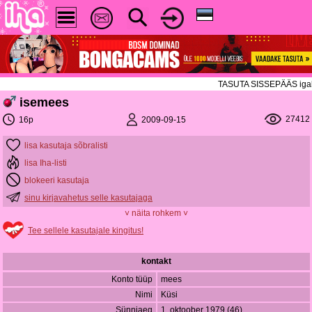
TASUTA SISSEPÄÄS igal ree
isemees
27412
2009-09-15
16p
lisa kasutaja sõbralisti
lisa Iha-listi
blokeeri kasutaja
sinu kirjavahetus selle kasutajaga
˅ näita rohkem ˅
Tee sellele kasutajale kingitus!
kontakt
Konto tüüp
mees
Nimi
Küsi
Sünniaeg
1. oktoober 1979 (46)