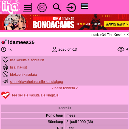
sucker34 Tln- Keskl. *
idamees35
4
2026-04-13
4k
lisa kasutaja sõbralisti
lisa Iha-listi
blokeeri kasutaja
sinu kirjavahetus selle kasutajaga
˅ näita rohkem ˅
Tee sellele kasutajale kingitus!
kontakt
Konto tüüp
mees
Sünniaeg
8. juuli 1990 (36)
Riik
Eesti