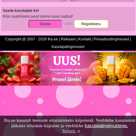
Saada kasutajale kiri
Kirja saatmiseks pead olema sisse logitud!
Sisene
- VÕI -
Registreeru
Copyright @ 2007 - 2026 Iha.ee |
Reklaam
|
Kontakt
|
Privaatsustingimused
|
Kasutajatingimused
Iha.ee kasutab teenuste edastamiseks küpsiseid. Veebilehe kasutamist
kasutajatingimustega.
jätkates nõustute küpsiste ja veebilehe
Sulgen