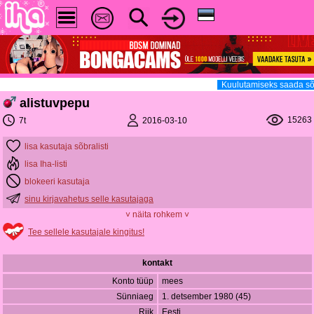
Kuulutamiseks saada sõ
alistuvpepu
15263
2016-03-10
7t
lisa kasutaja sõbralisti
lisa Iha-listi
blokeeri kasutaja
sinu kirjavahetus selle kasutajaga
˅ näita rohkem ˅
Tee sellele kasutajale kingitus!
kontakt
Konto tüüp
mees
Sünniaeg
1. detsember 1980 (45)
Riik
Eesti