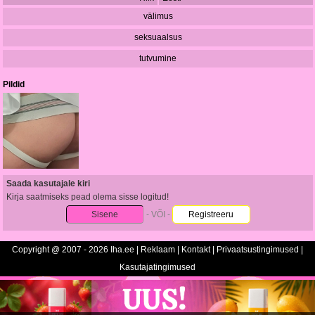
välimus
seksuaalsus
tutvumine
Pildid
Saada kasutajale kiri
Kirja saatmiseks pead olema sisse logitud!
Sisene
- VÕI -
Registreeru
Copyright @ 2007 - 2026 Iha.ee |
Reklaam
|
Kontakt
|
Privaatsustingimused
|
Kasutajatingimused