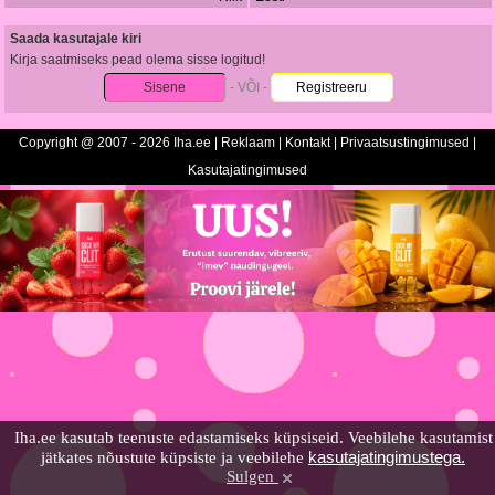
Saada kasutajale kiri
Kirja saatmiseks pead olema sisse logitud!
Sisene
- VÕI -
Registreeru
Copyright @ 2007 - 2026 Iha.ee |
Reklaam
|
Kontakt
|
Privaatsustingimused
|
Kasutajatingimused
Iha.ee kasutab teenuste edastamiseks küpsiseid. Veebilehe kasutamist
kasutajatingimustega.
jätkates nõustute küpsiste ja veebilehe
Sulgen