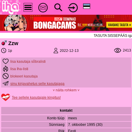
TASUTA SISSEPÄÄS igal re
Zzw
2413
2022-12-13
1p
lisa kasutaja sõbralisti
lisa Iha-listi
blokeeri kasutaja
sinu kirjavahetus selle kasutajaga
˅ näita rohkem ˅
Tee sellele kasutajale kingitus!
kontakt
Konto tüüp
mees
Sünniaeg
7. oktoober 1995 (30)
Riik
Eesti