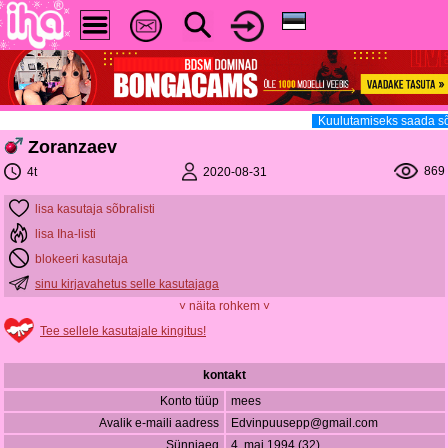
Kuulutamiseks saada sõ
Zoranzaev
869
2020-08-31
4t
lisa kasutaja sõbralisti
lisa Iha-listi
blokeeri kasutaja
sinu kirjavahetus selle kasutajaga
˅ näita rohkem ˅
Tee sellele kasutajale kingitus!
kontakt
Konto tüüp
mees
Avalik e-maili aadress
Edvinpuusepp@gmail.com
Sünniaeg
4. mai 1994 (32)