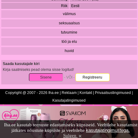
Riik
Eesti
välimus
seksuaalsus
tutvumine
töö ja elu
huvid
Saada kasutajale kiri
Kirja saatmiseks pead olema sisse logitud!
Sisene
- VÕI -
Registreeru
Copyright @ 2007 - 2026 Iha.ee |
Reklaam
|
Kontakt
|
Privaatsustingimused
|
Kasutajatingimused
Iha.ee kasutab teenuste edastamiseks küpsiseid. Veebilehe kasutamist
kasutajatingimustega.
jätkates nõustute küpsiste ja veebilehe
Sulgen