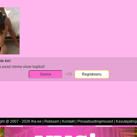
e kiri
s pead olema sisse logitud!
Sisene
- VÕI -
Registreeru
ght @ 2007 - 2026 Iha.ee |
Reklaam
|
Kontakt
|
Privaatsustingimused
|
Kasutajatin