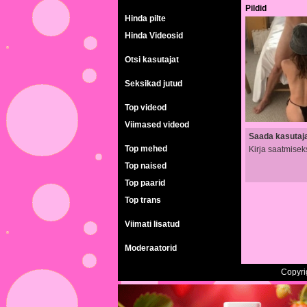
Pildid
Hinda pilte
Hinda Videosid
Otsi kasutajat
Seksikad jutud
Top videod
Viimased videod
Saada kasutajal
Top mehed
Kirja saatmisek
Top naised
Top paarid
Top trans
Viimati lisatud
Moderaatorid
Copyri