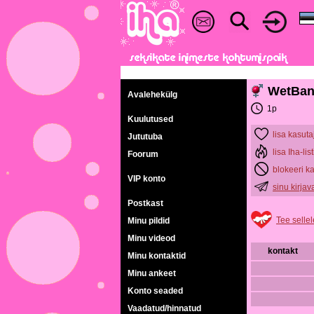
WetBan
Avalehekülg
1p
Kuulutused
lisa kasuta
Jututuba
lisa Iha-list
Foorum
blokeeri k
VIP konto
sinu kirja
Postkast
Tee sellel
Minu pildid
Minu videod
kontakt
Minu kontaktid
Minu ankeet
Konto seaded
Vaadatud/hinnatud