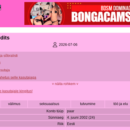
dits
2026-07-06
ja sõbralisti
i
asutaja
vahetus selle kasutajaga
˅ näita rohkem ˅
e kasutajale kingitus!
välimus
seksuaalsus
tutvumine
töö ja elu
Konto tüüp
paar
Sünniaeg
4. juuni 2002 (24)
Riik
Eesti