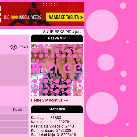
SUUR SEKSIPIDU juba TÄNA! Tule paaris või üksi! Pidu, sa
Päeva VIP
3549
Hetke VIP võistlus »»
Statistika
huvid
Kasutajaid: 31883
Kasutajate pilte: 28278
Kasutajate videosid: 2443
Kommentaare: 2471328
Saadetud kirju: 318293419