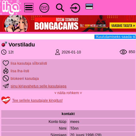
Kuulutamiseks saada sõ
Vorstiladu
850
2026-01-10
12t
lisa kasutaja sõbralisti
lisa Iha-listi
blokeeri kasutaja
sinu kirjavahetus selle kasutajaga
˅ näita rohkem ˅
Tee sellele kasutajale kingitus!
kontakt
Konto tüüp
mees
Nimi
Tõnn
Sünniaeg
20. juuni 1998 (28)