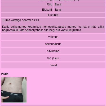
Riik
Eesti
Elukoht
Tartu
Lisainfo
Tuima vorstiga noormees xD
Kallid seltsimehed kodanikud homoseksuaalsed mehed: kui sa ei näe välja
nagu Astolfo Fate Aphocryphast, siis isegi ära vaevu kirjutama.
välimus
seksuaalsus
tutvumine
töö ja elu
huvid
Pildid