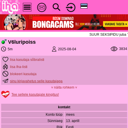
SUUR SEKSIPIDU juba TÄNA!
V6luripoiss
3834
2025-08-04
5m
lisa kasutaja sõbralisti
lisa Iha-listi
blokeeri kasutaja
sinu kirjavahetus selle kasutajaga
˅ näita rohkem ˅
Tee sellele kasutajale kingitus!
kontakt
Konto tüüp
mees
Sünniaeg
13. aprill
Riik
Eesti