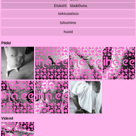
Elukoht
Ida&lõuna
seksuaalsus
tutvumine
huvid
Pildid
Videod