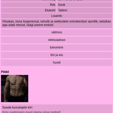
Riik
Eesti
Elukoht
Tallinn
Lisainfo
Viisakas, üsna kogenenud, rahulik ja seiklustele orienteeritud sportlik, seksikas
aga aitab minust, räägi parem endast
välimus
seksuaalsus
tutvumine
töö ja elu
huvid
Pildid
Saada kasutajale kiri
Kirja saatmiseks pead olema sisse logitud!