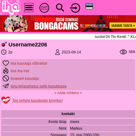
sucker34 Tln-Keskl. * 
Username2206
569
2023-09-14
2p
lisa kasutaja sõbralisti
lisa Iha-listi
blokeeri kasutaja
sinu kirjavahetus selle kasutajaga
˅ näita rohkem ˅
Tee sellele kasutajale kingitus!
kontakt
Konto tüüp
mees
Nimi
Markus
Sünniaeg
15. mai 2000 (26)