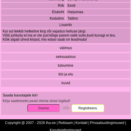
Riik
Eesti
Elukoht
Harjumaa
Kodulinn
Tallinn
Lisainfo
Kui sul tekkib hetkeline kirg või vajadus helluse järgi.
Võib juhtuda et ma ei ole just kõige parem valik sulle,kuid kunagi ei tea.
Kõik algab ühest kirjast, mis edasi saab on teadmata!
välimus
seksuaalsus
tutvumine
töö ja elu
huvid
Saada kasutajale kiri
Kirja saatmiseks pead olema sisse logitud!
Sisene
- VÕI -
Registreeru
Copyright @ 2007 - 2026 Iha.ee |
Reklaam
|
Kontakt
|
Privaatsustingimused
|
Kasutajatingimused