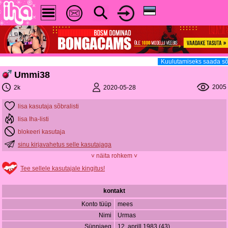
Kuulutamiseks saada sõ
Ummi38
2005
2020-05-28
2k
lisa kasutaja sõbralisti
lisa Iha-listi
blokeeri kasutaja
sinu kirjavahetus selle kasutajaga
˅ näita rohkem ˅
Tee sellele kasutajale kingitus!
kontakt
Konto tüüp
mees
Nimi
Urmas
Sünniaeg
12. aprill 1983 (43)