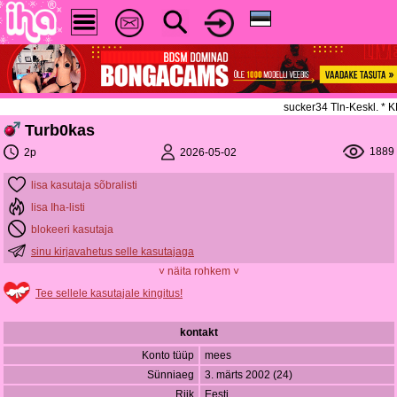
sucker34 Tln-Keskl. *
Turb0kas
1889
2026-05-02
2p
lisa kasutaja sõbralisti
lisa Iha-listi
blokeeri kasutaja
sinu kirjavahetus selle kasutajaga
˅ näita rohkem ˅
Tee sellele kasutajale kingitus!
kontakt
Konto tüüp
mees
Sünniaeg
3. märts 2002 (24)
Riik
Eesti