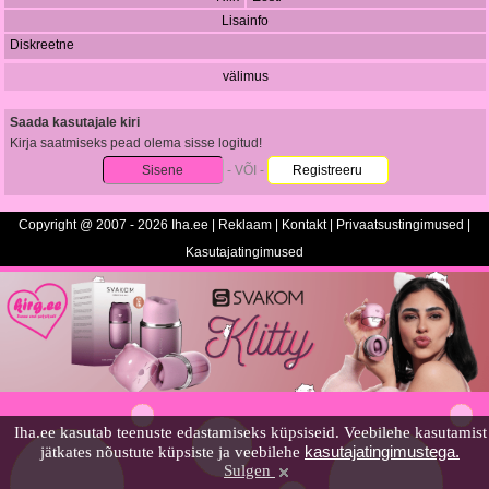
Lisainfo
Diskreetne
välimus
Saada kasutajale kiri
Kirja saatmiseks pead olema sisse logitud!
Sisene
- VÕI -
Registreeru
Copyright @ 2007 - 2026 Iha.ee |
Reklaam
|
Kontakt
|
Privaatsustingimused
|
Kasutajatingimused
Iha.ee kasutab teenuste edastamiseks küpsiseid. Veebilehe kasutamist
kasutajatingimustega.
jätkates nõustute küpsiste ja veebilehe
Sulgen