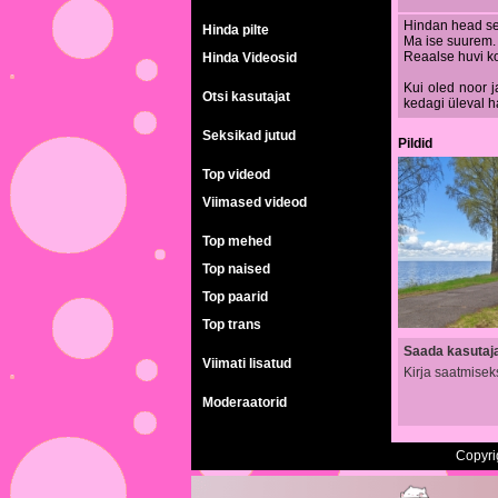
Hindan head se
Hinda pilte
Ma ise suurem.
Reaalse huvi ko
Hinda Videosid
Kui oled noor j
Otsi kasutajat
kedagi üleval 
Seksikad jutud
Pildid
Top videod
Viimased videod
Top mehed
Top naised
Top paarid
Top trans
Saada kasutajal
Viimati lisatud
Kirja saatmisek
Moderaatorid
Copyri