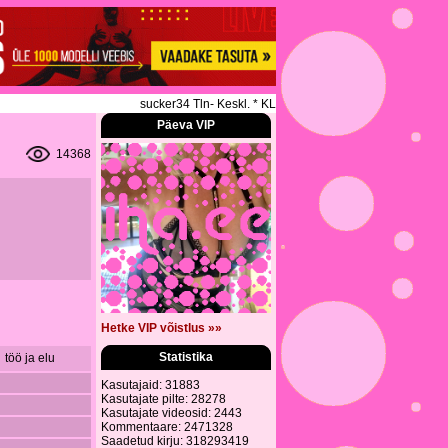
sucker34 Tln- Keskl. * KLASSIKALINE * SPORDIMASSAAZ 
Päeva VIP
14368
Hetke VIP võistlus »»
Statistika
töö ja elu
Kasutajaid: 31883
Kasutajate pilte: 28278
Kasutajate videosid: 2443
Kommentaare: 2471328
Saadetud kirju: 318293419