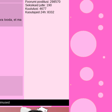
Foorumi postitusi: 298570
Seksikaid jutte: 190
Kuulutusi: 4677
Kasutajaid 24h: 8332
ära looda, et ma
gimused