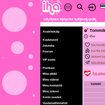
Tommik
Avalehekülg
45m
Kuulutused
lisa kasuta
Jututuba
lisa Iha-list
Foorum
blokeeri k
VIP konto
sinu kirja
Postkast
Tee sellel
Minu pildid
Minu videod
kontakt
Minu kontaktid
Minu ankeet
Konto seaded
Vaadatud/hinnatud