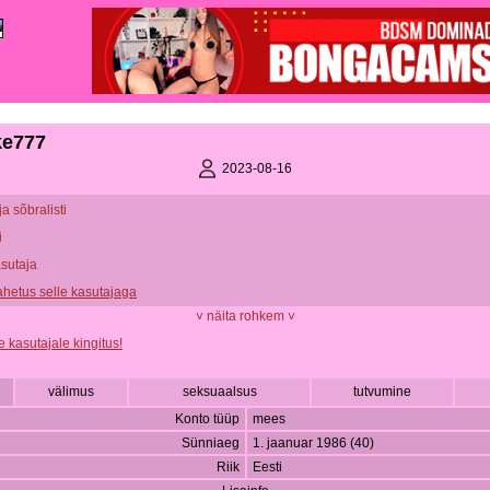
e777
2023-08-16
ja sõbralisti
i
asutaja
vahetus selle kasutajaga
˅ näita rohkem ˅
e kasutajale kingitus!
välimus
seksuaalsus
tutvumine
Konto tüüp
mees
Sünniaeg
1. jaanuar 1986 (40)
Riik
Eesti