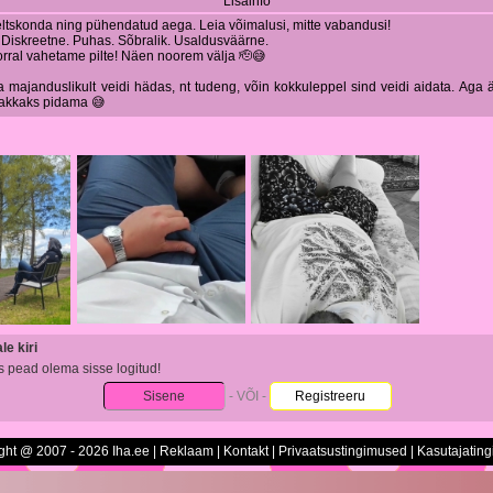
Lisainfo
ltskonda ning pühendatud aega. Leia võimalusi, mitte vabandusi!
 Diskreetne. Puhas. Sõbralik. Usaldusväärne.
rral vahetame pilte! Näen noorem välja 🫡😅
a majanduslikult veidi hädas, nt tudeng, võin kokkuleppel sind veidi aidata. Aga 
hakkaks pidama 😅
e kiri
s pead olema sisse logitud!
Sisene
- VÕI -
Registreeru
ght @ 2007 - 2026 Iha.ee |
Reklaam
|
Kontakt
|
Privaatsustingimused
|
Kasutajatin