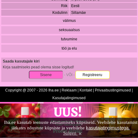
Riik
Eesti
Kodulinn
Sillamäe
välimus
seksuaalsus
tutvumine
töö ja elu
Saada kasutajale kiri
Kirja saatmiseks pead olema sisse logitud!
Sisene
- VÕI -
Registreeru
Copyright @ 2007 - 2026 Iha.ee |
Reklaam
|
Kontakt
|
Privaatsustingimused
|
Kasutajatingimused
Iha.ee kasutab teenuste edastamiseks küpsiseid. Veebilehe kasutamist
kasutajatingimustega.
jätkates nõustute küpsiste ja veebilehe
Sulgen