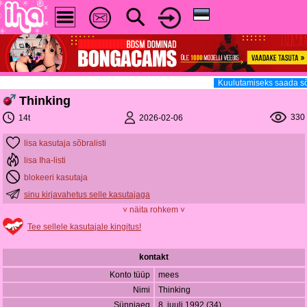
Kuulutamiseks saada sõ
Thinking
330
2026-02-06
14t
lisa kasutaja sõbralisti
lisa Iha-listi
blokeeri kasutaja
sinu kirjavahetus selle kasutajaga
˅ näita rohkem ˅
Tee sellele kasutajale kingitus!
kontakt
Konto tüüp
mees
Nimi
Thinking
Sünniaeg
8. juuli 1992 (34)